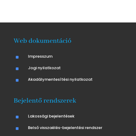
Web dokumentáció
^
Impresszum
^
Jogi nyilatkozat
^
Akadálymentesítési nyilatkozat
Bejelentő rendszerek
^
Lakossági bejelentések
^
Belső visszaélés-bejelentési rendszer