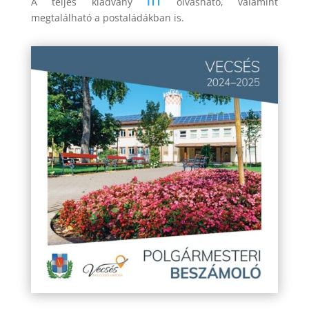
A teljes kiadvány
ITT
olvasható, valamint
megtalálható a postaládákban is.