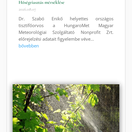
Hőségriasztás mérséklése
2026.08.07
Dr. Szabó Enikő helyettes országos
tisztífőorvos a HungaroMet Magyar
Meteorológiai Szolgáltató Nonprofit Zrt.
előrejelzési adatait figyelembe véve...
bővebben