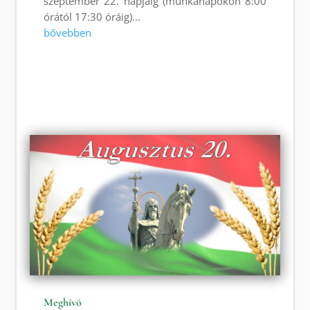
szeptember 22. napjáig (munkanapokon 8:00
órától 17:30 óráig)...
bővebben
Meghívó