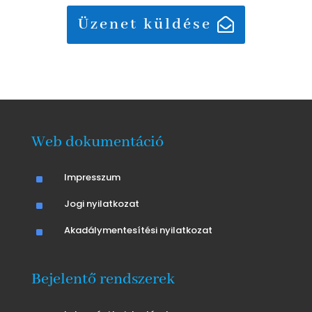
Üzenet küldése
Web dokumentáció
^
Impresszum
^
Jogi nyilatkozat
^
Akadálymentesítési nyilatkozat
Bejelentő rendszerek