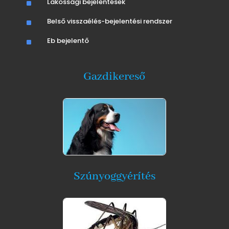
^
Lakossági bejelentések
^
Belső visszaélés-bejelentési rendszer
^
Eb bejelentő
Gazdikereső
Szúnyoggyérítés