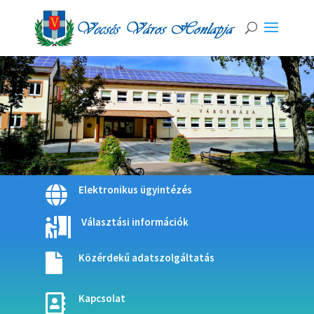
Elektronikus ügyintézés

Választási információk

Közérdekű adatszolgáltatás

Kapcsolat
