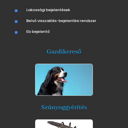
^
Lakossági bejelentések
^
Belső visszaélés-bejelentési rendszer
^
Eb bejelentő
Gazdikereső
Szúnyoggyérítés