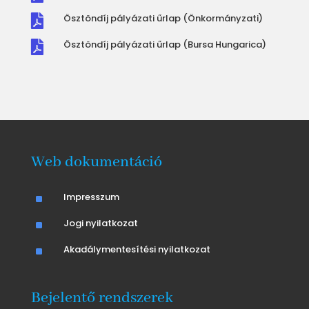
Ösztöndíj pályázati űrlap (Önkormányzati)

Ösztöndíj pályázati űrlap (Bursa Hungarica)

Web dokumentáció
^
Impresszum
^
Jogi nyilatkozat
^
Akadálymentesítési nyilatkozat
Bejelentő rendszerek