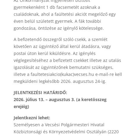
Az Önkormányzat ingyenesen biztosít
gyermekenként 1 db facsemetét azoknak a
családoknak, ahol a faültetési akciót megelőző egy
éven belül született gyermek. A fák további
gondozása, öntözése az igénylő kötelessége.
A befizetendő összegről szóló csekk, a szemlét
követően az ügyintéző által kerül átadásra, vagy
postai úton kerül kiküldésre. Az igénylés
véglegesítéséhez a befizetett csekket illetve az utalás
igazolását az ügyintézőnek bemutatni szükséges,
illetve a faultetesiakcio(kukac)vecses.hu e-mail-re kell
megküldeni legkésőbb 2026. augusztus 24-ig.
JELENTKEZÉSI HATÁRIDŐ:
2026. július 13. – augusztus 3. (a keretösszeg
erejéig)
Jelentkezni lehet:
Személyesen a Vecsési Polgármesteri Hivatal
Közbiztonsági és Környezetvédelmi Osztályán (2220