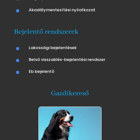
^
Akadálymentesítési nyilatkozat
Bejelentő rendszerek
^
Lakossági bejelentések
^
Belső visszaélés-bejelentési rendszer
^
Eb bejelentő
Gazdikereső