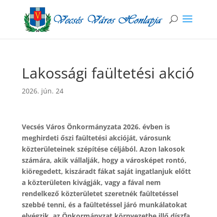
Lakossági faültetési akció
2026. jún. 24
Vecsés Város Önkormányzata 2026. évben is
meghirdeti őszi faültetési akcióját, városunk
közterületeinek szépítése céljából. Azon lakosok
számára, akik vállalják, hogy a városképet rontó,
kiöregedett, kiszáradt fákat saját ingatlanjuk előtt
a közterületen kivágják, vagy a fával nem
rendelkező közterületet szeretnék faültetéssel
szebbé tenni, és a faültetéssel járó munkálatokat
elvégzik, az Önkormányzat környezetbe illő díszfa