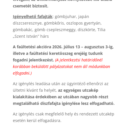
csemetét biztosít.
Igényelhető fafajták
: gömbjuhar, japán
díszcseresznye, gömbkőris, oszlopos gyertyán,
gömbakác, gömb csepleszmeggy, díszkörte, Tilia
„Szent István” hárs
A faültetési akcióra 2026. július 13 – augusztus 3-ig,
illetve a faültetési keretösszeg erejéig tudunk
fogadni jelentkezést.
(A jelentkezési határidőnél
korábban beküldött pályázatokat nem áll módunkban
elfogadni.)
Az igénylés leadása után az ügyintéző ellenőrzi az
ültetni kívánt fa helyét,
az egységes utcakép
kialakítása érdekében az utcában nagyobb részt
megtalálható díszfafajta igénylése lesz elfogadható.
Az igénylés csak megfelelő hely és rendezett utcakép
esetén kerül elfogadásra.