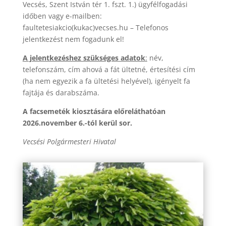
Vecsés, Szent István tér 1. fszt. 1.) ügyfélfogadási
időben vagy e-mailben:
faultetesiakcio(kukac)vecses.hu – Telefonos
jelentkezést nem fogadunk el!
A jelentkezéshez szükséges adatok
:
név,
telefonszám, cím ahová a fát ültetné, értesítési cím
(ha nem egyezik a fa ültetési helyével), igényelt fa
fajtája és darabszáma.
A facsemeték kiosztására előreláthatóan
2026.november 6.-tól kerül sor.
Vecsési Polgármesteri Hivatal