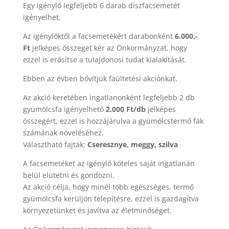
Egy igénylő legfeljebb 6 darab díszfacsemetét
igényelhet.
Az igénylőktől a facsemetékért darabonként
6.000,-
Ft
jelképes összeget kér az Önkormányzat, hogy
ezzel is erősítse a tulajdonosi tudat kialakítását.
Ebben az évben bővítjük faültetési akciónkat.
Az akció keretében ingatlanonként legfeljebb 2 db
gyümölcsfa igényelhető
2.000 Ft/db
jelképes
összegért, ezzel is hozzájárulva a gyümölcstermő fák
számának növeléséhez.
Választható fajták:
Cseresznye, meggy, szilva
A facsemetéket az igénylő köteles saját ingatlanán
belül elütetni és gondozni.
Az akció célja, hogy minél több egészséges, termő
gyümölcsfa kerüljön telepítésre, ezzel is gazdagítva
környezetünket és javítva az életminőséget.