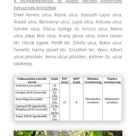
A munkavégzéssel az alábbi vecsési közterületi
helyszínek érintettek
:
Erkel Ferenc utca, Rózsa utca, Kossuth Lajos utca,
Árpád utca, Berzsenyi utca, Lajos utca, Kölcsey utca,
Sándor utca, Dózsa György út, Kinizsi utca, Mária
utca, Jókai Mór utca, Arany János utca, Szent István
tér, Hősök Ligete, Petőfi tér, Zöldfa utca, Bokor utca,
Temető, Halmy József tér, Erzsébet tér, Wass Albert
utcai játszótér, Anna utcai játszótér, Kellner Dr. utcai
lakótelep.