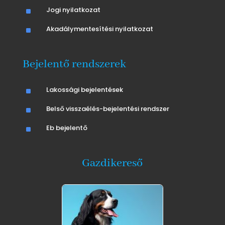
^
Jogi nyilatkozat
^
Akadálymentesítési nyilatkozat
Bejelentő rendszerek
^
Lakossági bejelentések
^
Belső visszaélés-bejelentési rendszer
^
Eb bejelentő
Gazdikereső