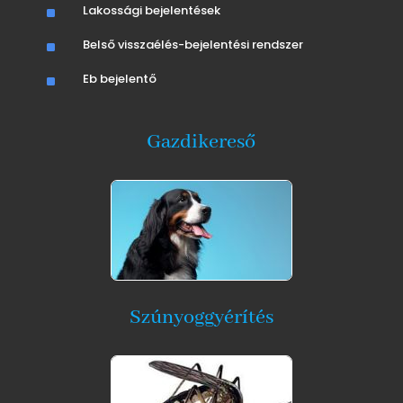
^
Lakossági bejelentések
^
Belső visszaélés-bejelentési rendszer
^
Eb bejelentő
Gazdikereső
Szúnyoggyérítés