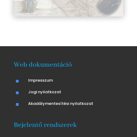
Web dokumentáció
^
Impresszum
^
Jogi nyilatkozat
^
Akadálymentesítési nyilatkozat
Bejelentő rendszerek