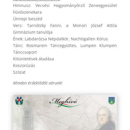
Himnusz: Vecsési Hagyományőrző Zeneegyesület
Fúvószenekara
Ünnepi beszéd
Vers: Tarnótzky Fanni, a Monori József Attila
Gimnázium tanulója
Ének: Labdarózsa Népdalkör, Nachtigallen Kórus
Tánc: Rosmarein Táncegyüttes, Lumpen Klumpen
Tánccsoport
Kitüntetések átadása
Koszorúzás
Szózat
Minden érdeklődőt várunk!