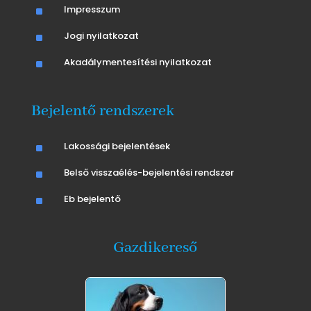
^
Impresszum
^
Jogi nyilatkozat
^
Akadálymentesítési nyilatkozat
Bejelentő rendszerek
^
Lakossági bejelentések
^
Belső visszaélés-bejelentési rendszer
^
Eb bejelentő
Gazdikereső