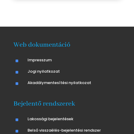
Web dokumentáció
^
Impresszum
^
Jogi nyilatkozat
^
Akadálymentesítési nyilatkozat
Bejelentő rendszerek
^
Lakossági bejelentések
^
Belső visszaélés-bejelentési rendszer