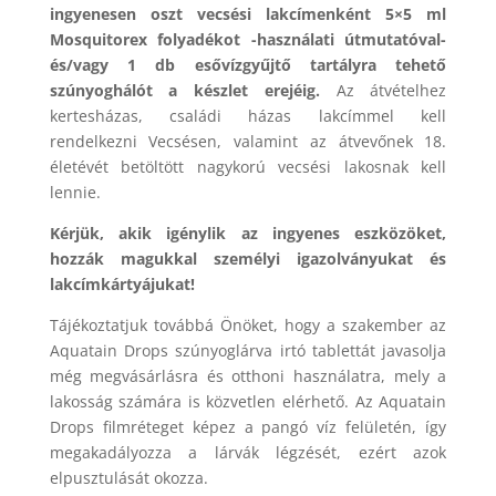
ingyenesen oszt vecsési lakcímenként 5×5 ml
Mosquitorex folyadékot -használati útmutatóval-
és/vagy 1 db esővízgyűjtő tartályra tehető
szúnyoghálót a készlet erejéig.
Az átvételhez
kertesházas, családi házas lakcímmel kell
rendelkezni Vecsésen, valamint az átvevőnek 18.
életévét betöltött nagykorú vecsési lakosnak kell
lennie.
Kérjük, akik igénylik az ingyenes eszközöket,
hozzák magukkal személyi igazolványukat és
lakcímkártyájukat!
Tájékoztatjuk továbbá Önöket, hogy a szakember az
Aquatain Drops szúnyoglárva irtó tablettát javasolja
még megvásárlásra és otthoni használatra, mely a
lakosság számára is közvetlen elérhető. Az Aquatain
Drops filmréteget képez a pangó víz felületén, így
megakadályozza a lárvák légzését, ezért azok
elpusztulását okozza.