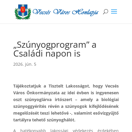
„Szúnyogprogram” a
Családi napon is
2026. jún. 5
Tájékoztatjuk a Tisztelt Lakosságot, hogy Vecsés
Város Önkormányzata az idei évben is ingyenesen
oszt szúnyoglárva irtószert – amely a biológiai
szúnyoggyérítés révén a szúnyogok kifejlődésének
megelőzését teszi lehetővé -, valamint esővízgyűjtő
tartályra tehető szúnyoghálót.
A hatékonyabb lakossági védekezés érdekében