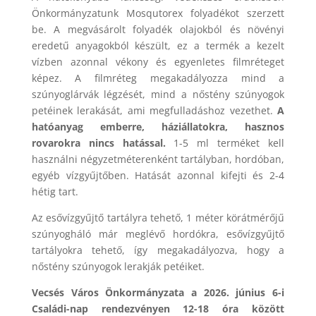
Önkormányzatunk Mosqutorex folyadékot szerzett
be. A megvásárolt folyadék olajokból és növényi
eredetű anyagokból készült, ez a termék a kezelt
vízben azonnal vékony és egyenletes filmréteget
képez. A filmréteg megakadályozza mind a
szúnyoglárvák légzését, mind a nőstény szúnyogok
petéinek lerakását, ami megfulladáshoz vezethet.
A
hatóanyag emberre, háziállatokra, hasznos
rovarokra nincs hatással.
1-5 ml terméket kell
használni négyzetméterenként tartályban, hordóban,
egyéb vízgyűjtőben. Hatását azonnal kifejti és 2-4
hétig tart.
Az esővízgyűjtő tartályra tehető, 1 méter körátmérőjű
szúnyogháló már meglévő hordókra, esővízgyűjtő
tartályokra tehető, így megakadályozva, hogy a
nőstény szúnyogok lerakják petéiket.
Vecsés Város Önkormányzata a 2026. június 6-i
Családi-nap rendezvényen 12-18 óra között