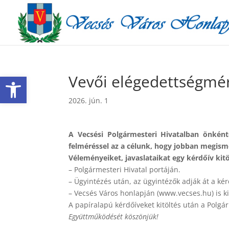
Eszköztár megnyitása
Vevői elégedettségmér
2026. jún. 1
A Vecsési Polgármesteri Hivatalban önként
felméréssel az a célunk, hogy jobban megisme
Véleményeiket, javaslataikat egy kérdőív kit
– Polgármesteri Hivatal portáján.
– Ügyintézés után, az ügyintézők adják át a kér
– Vecsés Város honlapján (www.vecses.hu) is ki
A papíralapú kérdőíveket kitöltés után a Polgá
Együttműködését köszönjük!