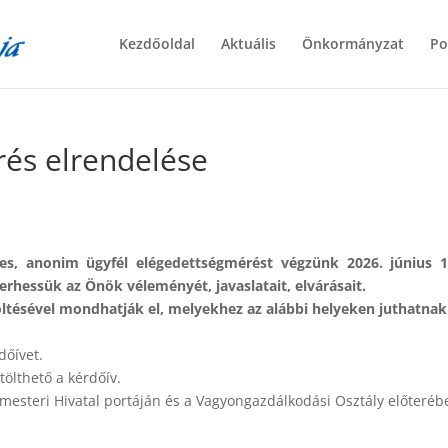
Kezdőoldal
Aktuális
Önkormányzat
Po
és elrendelése
es, anonim ügyfél elégedettségmérést végzünk 2026. június 1.
rhessük az Önök véleményét, javaslatait, elvárásait.
öltésével mondhatják el, melyekhez az alábbi helyeken juthatnak
dőívet.
tölthető a kérdőív.
rmesteri Hivatal portáján és a Vagyongazdálkodási Osztály előterében