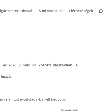
lgármesteri Hivatal
A mi városunk
Elérhetőségek
 és 2026. június 30. közötti időszakban. A
 hozzá:
 felállított gyűjtőládákba kell bedobni.
Tisztelettel: