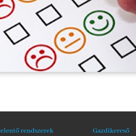
jelentő rendszerek
Gazdikereső