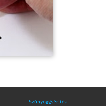
Szúnyoggyérítés