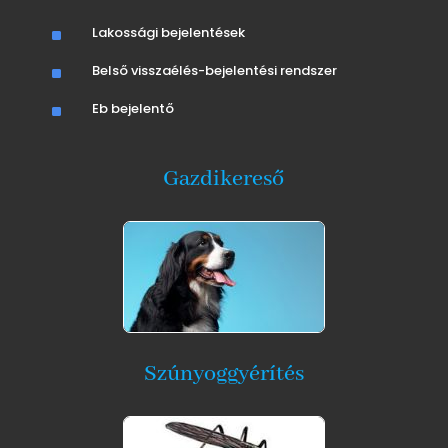
^
Lakossági bejelentések
^
Belső visszaélés-bejelentési rendszer
^
Eb bejelentő
Gazdikereső
Szúnyoggyérítés