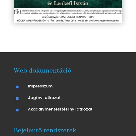
Web dokumentáció
^
Impresszum
^
Jogi nyilatkozat
^
Akadálymentesítési nyilatkozat
Bejelentő rendszerek