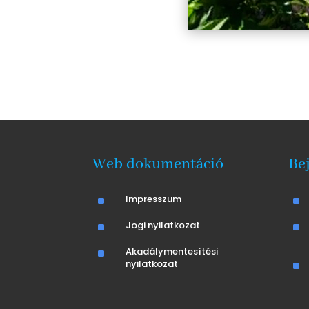
Web dokumentáció
Be
^
Impresszum
^
^
Jogi nyilatkozat
^
^
Akadálymentesítési
nyilatkozat
^