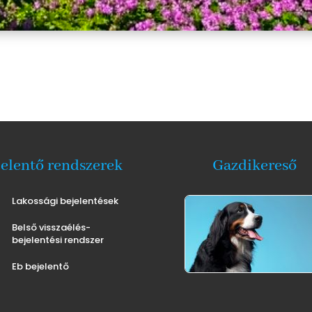
jelentő rendszerek
Gazdikereső
Lakossági bejelentések
Belső visszaélés-
bejelentési rendszer
Eb bejelentő