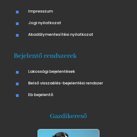
^
Impresszum
^
Jogi nyilatkozat
^
Akadálymentesítési nyilatkozat
Bejelentő rendszerek
^
Lakossági bejelentések
^
Belső visszaélés-bejelentési rendszer
^
Eb bejelentő
Gazdikereső