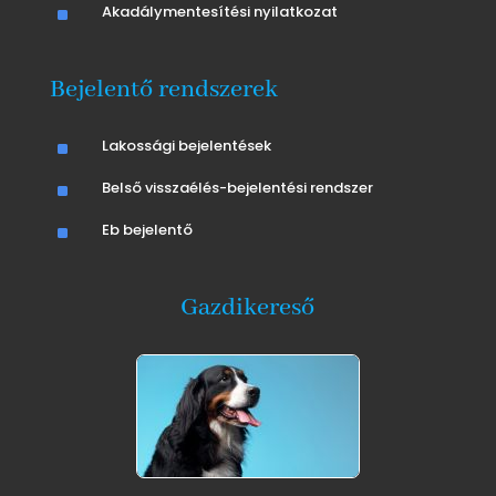
^
Akadálymentesítési nyilatkozat
Bejelentő rendszerek
^
Lakossági bejelentések
^
Belső visszaélés-bejelentési rendszer
^
Eb bejelentő
Gazdikereső