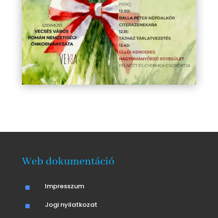
Web dokumentáció
^
Impresszum
^
Jogi nyilatkozat