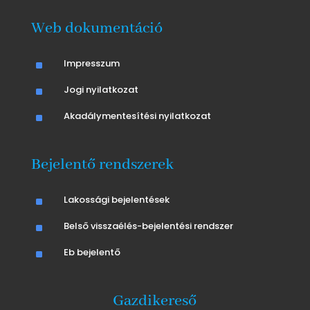
Web dokumentáció
^
Impresszum
^
Jogi nyilatkozat
^
Akadálymentesítési nyilatkozat
Bejelentő rendszerek
^
Lakossági bejelentések
^
Belső visszaélés-bejelentési rendszer
^
Eb bejelentő
Gazdikereső