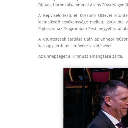
Díjban, három alkalommal Arany Páva Nagydíjb
A Képviselő-testület Köszönő Oklevél kitün
kiemelkedő tevékenysége mellett, 2004 óta ve
Pajtaszínház Programban Pest megyét az általa 
A kitüntetések átadása után az ünnepi műsor
karnagy, érdemes művész vezetésével.
Az ünnepséget a Himnusz elhangzása zárta.