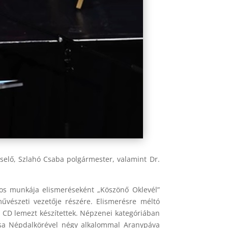
selő, Szlahó Csaba polgármester, valamint Dr.
tos munkája elismeréseként „Köszönő Oklevél”
vészeti vezetője részére. Elismerésre méltó
CD lemezt készítettek. Népzenei kategóriában
zsa Népdalkörével négy alkalommal Aranypáva