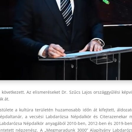
következett. Az elismeréseket Dr. Szűcs Lajos országgyűlési képvi
k át.
tülete a kultúra területén huzamosabb időn át kifejtett, áldoza
pdaltanár, a vecsési Labdarózsa Népdalkör és Citerazenekar mű
Labdarózsa Népdalkör anyagából 2010-ben, 2012-ben és 2019-ben 
kitüntetett népzenész. A „Megmaradunk 3000” Alapítvány Labdaró