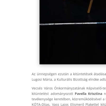
Az ünnepségen ezután a kitüntetések átadása 
Lugosi Mária, a Kulturális Bizottság elnöke adtá
Vecsés Város Önkormányzatának Képviselő-tes
kitüntetést adományozott
Pavella Krisztina
né
tevékenysége keretében, közreműködésével a 
KÓTA-Díjas, Vass Lajos Elismerő Plakettel 