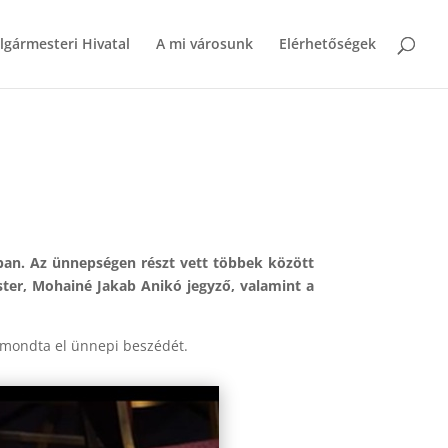
lgármesteri Hivatal
A mi városunk
Elérhetőségek
ban. Az ünnepségen részt vett többek között
ster, Mohainé Jakab Anikó jegyző, valamint a
e mondta el ünnepi beszédét.