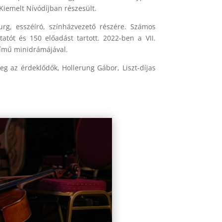
iemelt Nívódíjban részesült.
g, esszéíró, színházvezető részére. Számos
atót és 150 előadást tartott. 2022-ben a VII.
 című minidrámájával.
 az érdeklődők, Hollerung Gábor, Liszt-díjas