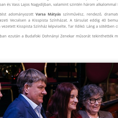
an és Vass Lajos Nagydíjban, valamint szintén három alkalommal K
tetést adományozott
Varsa Mátyás
színművész, rendező, dramatur
zeti Vecsésen a Kisspista Színházat. A társulat eddig 40 bemut
vezetett Kisspista Színház képviselte, Tar Ildikó: Láng a sötétben
ban ezután a Budafoki Dohnányi Zenekar műsorát tekinthették meg