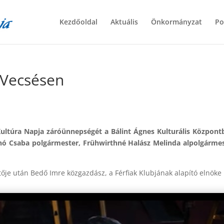
Kezdőoldal
Aktuális
Önkormányzat
Po
 Vecsésen
Kultúra Napja záróünnepségét a Bálint Ágnes Kulturális Központ
lahó Csaba polgármester, Frühwirthné Halász Melinda alpolgárme
ntője után Bedő Imre közgazdász, a Férfiak Klubjának alapító elnök