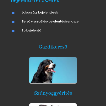
Bejelentő rendszerek
^
Lakossági bejelentések
^
Belső visszaélés-bejelentési rendszer
^
Eb bejelentő
Gazdikereső
Szúnyoggyérítés