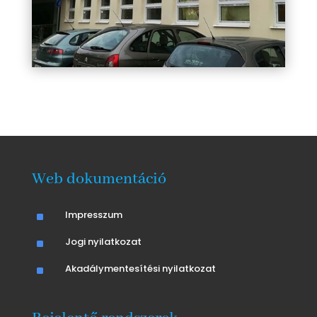
Web dokumentáció
^
Impresszum
^
Jogi nyilatkozat
^
Akadálymentesítési nyilatkozat