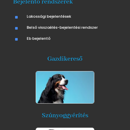
Bejelentő rendszerek
^
Lakossági bejelentések
^
Belső visszaélés-bejelentési rendszer
^
Eb bejelentő
Gazdikereső
Szúnyoggyérítés