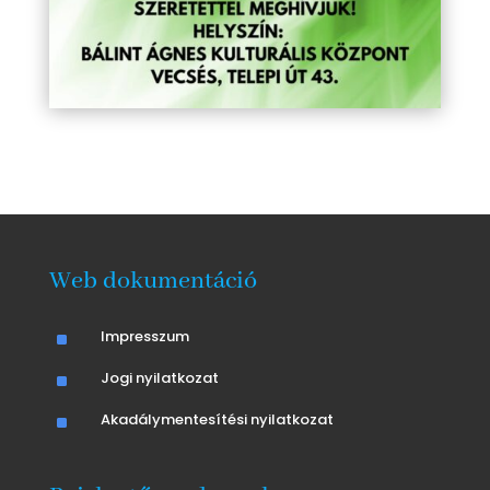
Web dokumentáció
^
Impresszum
^
Jogi nyilatkozat
^
Akadálymentesítési nyilatkozat