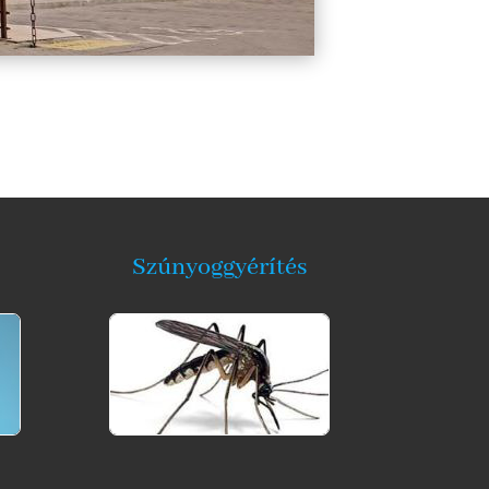
Szúnyoggyérítés