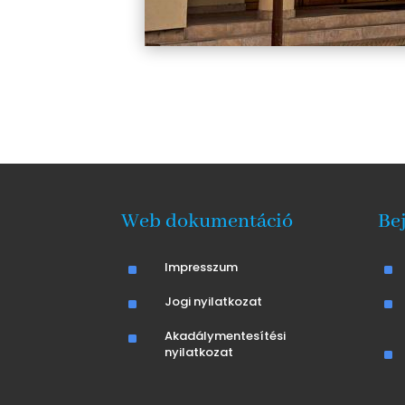
Web dokumentáció
Be
^
Impresszum
^
^
Jogi nyilatkozat
^
^
Akadálymentesítési
nyilatkozat
^