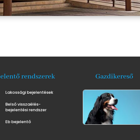
jelentő rendszerek
Gazdikereső
Lakossági bejelentések
Belső visszaélés-
bejelentési rendszer
Eb bejelentő