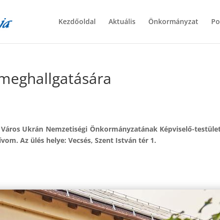
Kezdőoldal
Aktuális
Önkormányzat
Po
meghallgatására
és Város Ukrán Nemzetiségi Önkormányzatának Képviselő-testüle
om. Az ülés helye: Vecsés, Szent István tér 1.