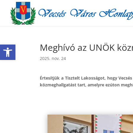
Eszköztár megnyitása
Meghívó az UNÖK köz
2025. nov. 24
Értesítjük a Tisztelt Lakosságot, hogy Vecs
közmeghallgatást tart, amelyre ezúton meghív