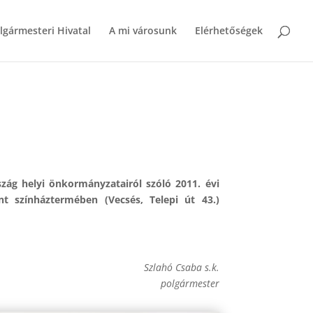
lgármesteri Hivatal
A mi városunk
Elérhetőségek
zág helyi önkormányzatairól szóló 2011. évi
t színháztermében (Vecsés, Telepi út 43.)
Szlahó Csaba s.k.
polgármester