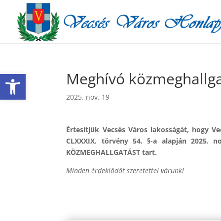
Eszköztár megnyitása
Meghívó közmeghallga
2025. nov. 19
Értesítjük Vecsés Város lakosságát, hogy V
CLXXXIX. törvény 54. §-a alapján 2025. n
KÖZMEGHALLGATÁST tart.
Minden érdeklődőt szeretettel várunk!