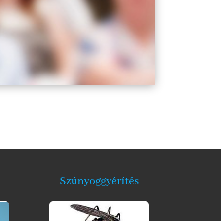
Szúnyoggyérítés