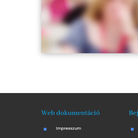
Web dokumentáció
Be
^
Impresszum
^