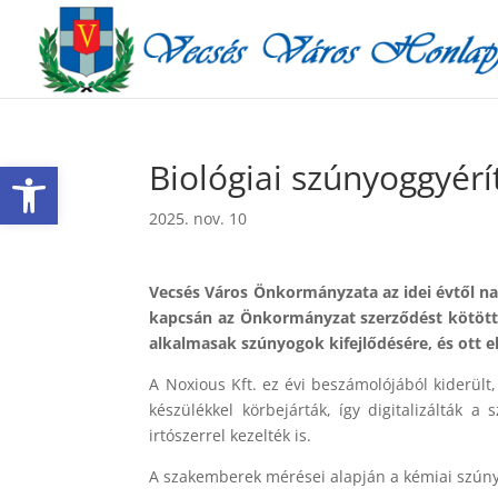
Eszköztár megnyitása
Biológiai szúnyoggyér
2025. nov. 10
Vecsés Város Önkormányzata az idei évtől na
kapcsán az Önkormányzat szerződést kötött a
alkalmasak szúnyogok kifejlődésére, és ott 
A Noxious Kft. ez évi beszámolójából kiderült,
készülékkel körbejárták, így digitalizálták 
irtószerrel kezelték is.
A szakemberek mérései alapján a kémiai szúny