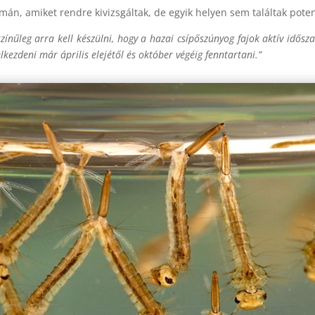
amán, amiket rendre kivizsgáltak, de egyik helyen sem találtak potenc
zínűleg arra kell készülni, hogy a hazai csípőszúnyog fajok aktív idős
kezdeni már április elejétől és október végéig fenntartani.”