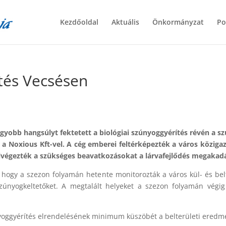
Kezdőoldal
Aktuális
Önkormányzat
Po
ítés Vecsésen
gyobb hangsúlyt fektetett a biológiai szúnyoggyérítés révén a 
 Noxious Kft-vel. A cég emberei feltérképezték a város közigaz
elvégezték a szükséges beavatkozásokat a lárvafejlődés megakad
 hogy a szezon folyamán hetente monitorozták a város kül- és belt
a szúnyogkeltetőket. A megtalált helyeket a szezon folyamán vég
oggyérítés elrendelésének minimum küszöbét a belterületi eredm