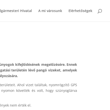
lgármesteri Hivatal
A mi városunk
Elérhetőségek
szúnyogok kifejlődésének megelőzésére. Ennek
gatási területén lévő pangó vizeket, amelyek
ályozására.
erületeit. Ahol vizet találtak, nyomrögzítő GPS
ig nyomon követték és volt, hogy szúnyoglárva
ények nem érték el.