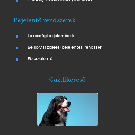
^
Bejelentő rendszerek
^
Lakossági bejelentések
^
Belső visszaélés-bejelentési rendszer
^
Eb bejelentő
Gazdikereső