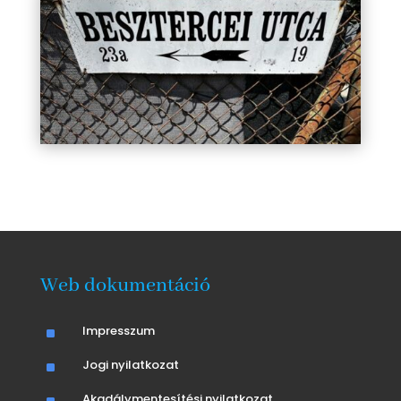
Web dokumentáció
^
Impresszum
^
Jogi nyilatkozat
Akadálymentesítési nyilatkozat