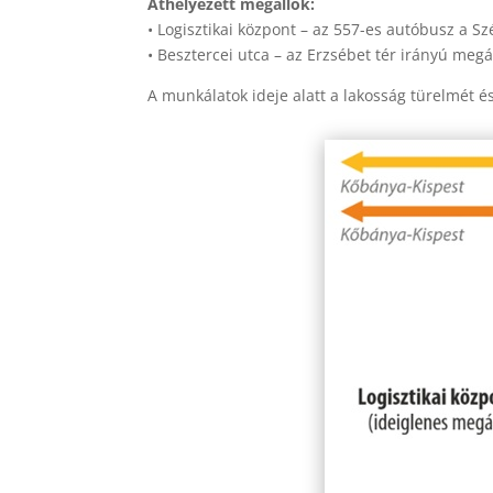
Áthelyezett megállók:
• Logisztikai központ – az 557-es autóbusz a S
• Besztercei utca – az Erzsébet tér irányú meg
A munkálatok ideje alatt a lakosság türelmét é