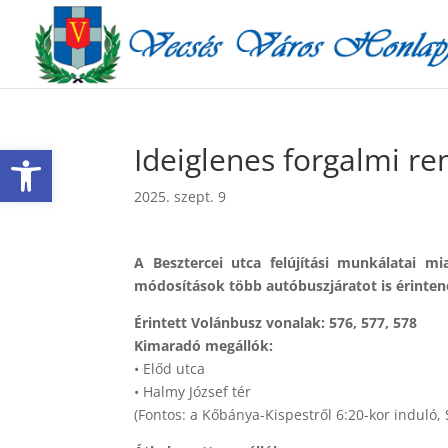
Eszköztár megnyitása
Ideiglenes forgalmi re
2025. szept. 9
A Besztercei utca felújítási munkálatai m
módosítások több autóbuszjáratot is érinten
Érintett Volánbusz vonalak: 576, 577, 578
Kimaradó megállók:
• Előd utca
• Halmy József tér
(Fontos: a Kőbánya-Kispestről 6:20-kor induló,