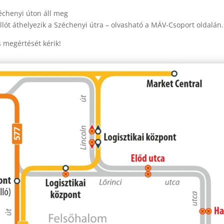
zéchenyi úton áll meg
állót áthelyezik a Széchenyi útra – olvasható a MÁV-Csoport oldalán.
s megértését kérik!