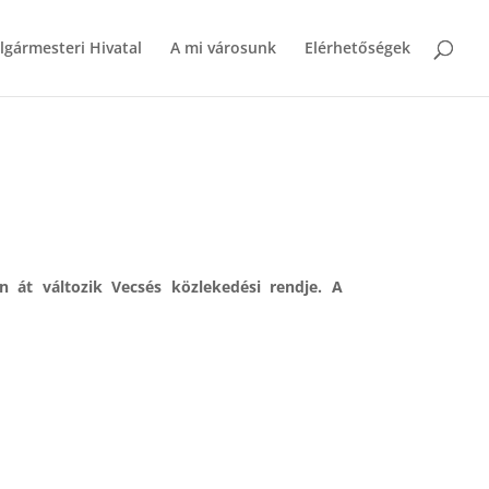
lgármesteri Hivatal
A mi városunk
Elérhetőségek
n át változik Vecsés közlekedési rendje. A