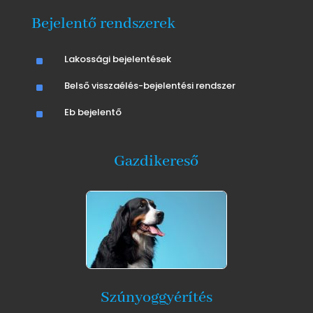
Bejelentő rendszerek
^
Lakossági bejelentések
^
Belső visszaélés-bejelentési rendszer
^
Eb bejelentő
Gazdikereső
Szúnyoggyérítés