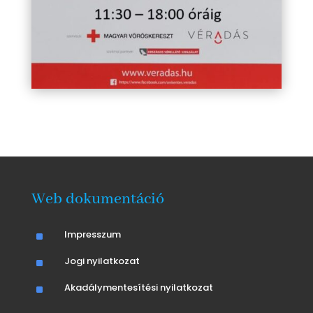
Web dokumentáció
^
Impresszum
^
Jogi nyilatkozat
^
Akadálymentesítési nyilatkozat