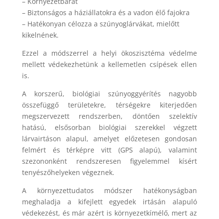
– Környezetbarát
– Biztonságos a háziállatokra és a vadon élő fajokra
– Hatékonyan célozza a szúnyoglárvákat, mielőtt
kikelnének.
Ezzel a módszerrel a helyi ökoszisztéma védelme
mellett védekezhetünk a kellemetlen csípések ellen
is.
A korszerű, biológiai szúnyoggyérítés nagyobb
összefüggő területekre, térségekre kiterjedően
megszervezett rendszerben, döntően szelektív
hatású, elsősorban biológiai szerekkel végzett
lárvairtáson alapul, amelyet előzetesen gondosan
felmért és térképre vitt (GPS alapú), valamint
szezononként rendszeresen figyelemmel kísért
tenyészőhelyeken végeznek.
A környezettudatos módszer hatékonyságban
meghaladja a kifejlett egyedek irtásán alapuló
védekezést, és már azért is környezetkímélő, mert az