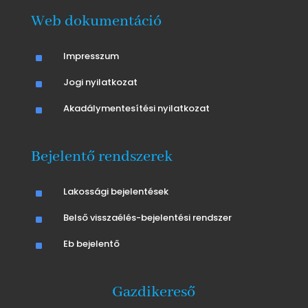
Web dokumentáció
^
Impresszum
^
Jogi nyilatkozat
^
Akadálymentesítési nyilatkozat
Bejelentő rendszerek
^
Lakossági bejelentések
^
Belső visszaélés-bejelentési rendszer
^
Eb bejelentő
Gazdikereső