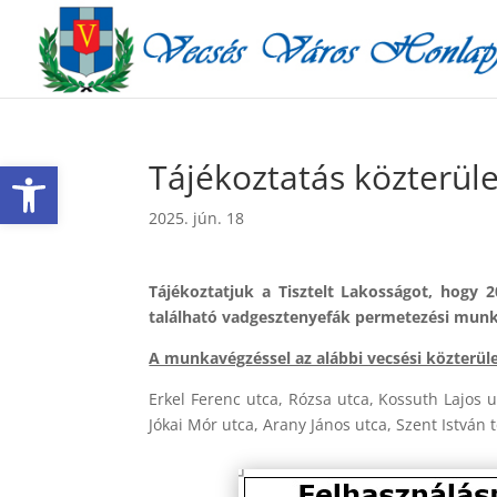
Eszköztár megnyitása
Tájékoztatás közterül
2025. jún. 18
Tájékoztatjuk a Tisztelt Lakosságot, hogy 
található vadgesztenyefák permetezési munká
A munkavégzéssel az alábbi vecsési közterüle
Erkel Ferenc utca, Rózsa utca, Kossuth Lajos u
Jókai Mór utca, Arany János utca, Szent István t