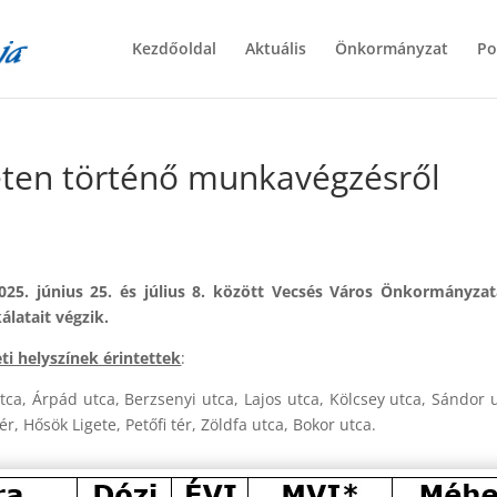
Kezdőoldal
Aktuális
Önkormányzat
Po
eten történő munkavégzésről
2025. június 25. és július 8. között Vecsés Város Önkormányza
latait végzik.
ti helyszínek érintettek
:
tca, Árpád utca, Berzsenyi utca, Lajos utca, Kölcsey utca, Sándor u
ér, Hősök Ligete, Petőfi tér, Zöldfa utca, Bokor utca.