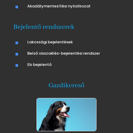
^
Akadálymentesítési nyilatkozat
Bejelentő rendszerek
^
Lakossági bejelentések
^
Belső visszaélés-bejelentési rendszer
^
Eb bejelentő
Gazdikereső