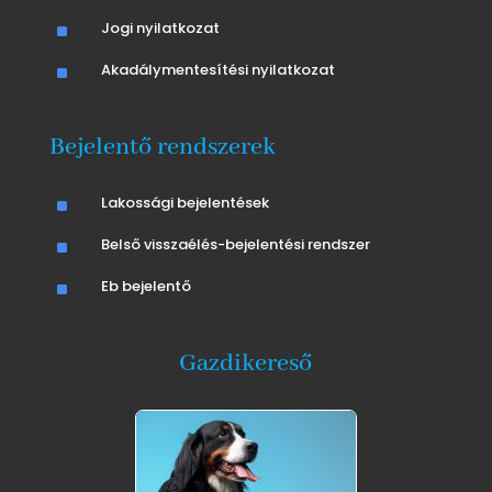
^
Jogi nyilatkozat
^
Akadálymentesítési nyilatkozat
Bejelentő rendszerek
^
Lakossági bejelentések
^
Belső visszaélés-bejelentési rendszer
^
Eb bejelentő
Gazdikereső