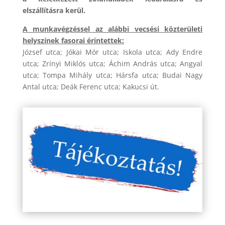
elszállításra kerül.
A munkavégzéssel az alábbi vecsési közterületi
helyszínek fasorai érintettek:
József utca; Jókai Mór utca; Iskola utca; Ady Endre
utca; Zrínyi Miklós utca; Áchim András utca; Angyal
utca; Tompa Mihály utca; Hársfa utca; Budai Nagy
Antal utca; Deák Ferenc utca; Kakucsi út.