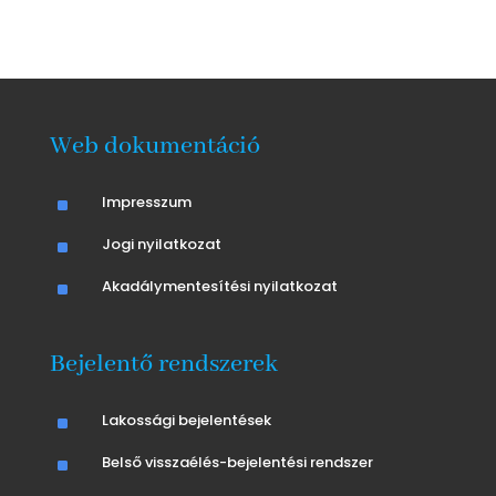
Web dokumentáció
^
Impresszum
^
Jogi nyilatkozat
^
Akadálymentesítési nyilatkozat
Bejelentő rendszerek
^
Lakossági bejelentések
^
Belső visszaélés-bejelentési rendszer