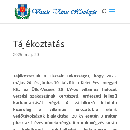
Tájékoztatás
2025. máj. 20
Tájékoztatjuk a Tisztelt Lakosságot, hogy 2025.
május 20. és június 30. között a Kelet-Pest megyei
Kft. az Üllő-Vecsés 20 kV-os villamos hálózat
vecsési szakaszának kertészeti, erdészeti jellegű
karbantartását végzi. A vállalkozó feladata
kizárólag a villamos hálózatokra előírt
védőtávolságok kialakítása (20 kV esetén 3 méter
plusz az 1 éves növekmény). A munkavégzés során
a keletkezett zöldhulladék ledarálásra és