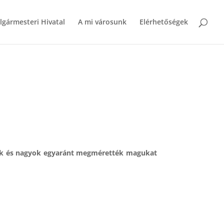
lgármesteri Hivatal
A mi városunk
Elérhetőségek
kicsik és nagyok egyaránt megmérették magukat