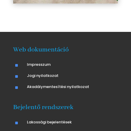
Web dokumentáció
^
Impresszum
^
Jogi nyilatkozat
^
Akadálymentesítési nyilatkozat
Bejelentő rendszerek
^
Lakossági bejelentések