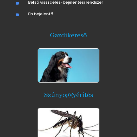
^
Belső visszaélés-bejelentési rendszer
^
Eb bejelentő
Gazdikereső
Szúnyoggyérítés