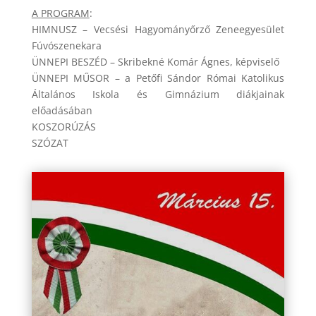
A PROGRAM
:
HIMNUSZ – Vecsési Hagyományőrző Zeneegyesület
Fúvószenekara
ÜNNEPI BESZÉD – Skribekné Komár Ágnes, képviselő
ÜNNEPI MŰSOR – a Petőfi Sándor Római Katolikus
Általános Iskola és Gimnázium diákjainak
előadásában
KOSZORÚZÁS
SZÓZAT