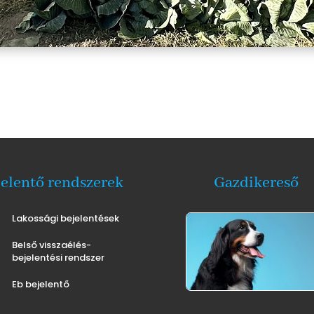
jelentő rendszerek
Gazdikereső
Lakossági bejelentések
Belső visszaélés-
bejelentési rendszer
Eb bejelentő