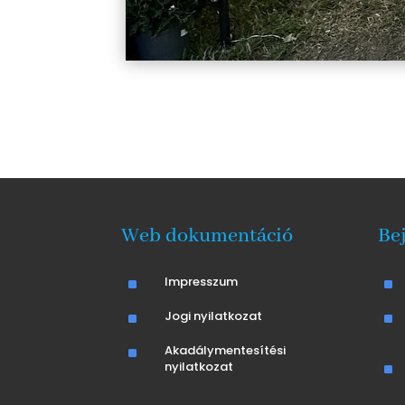
Web dokumentáció
Be
^
Impresszum
^
^
Jogi nyilatkozat
^
^
Akadálymentesítési
nyilatkozat
^