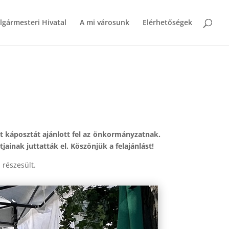
lgármesteri Hivatal
A mi városunk
Elérhetőségek
t káposztát ajánlott fel az önkormányzatnak.
nak juttatták el. Köszönjük a felajánlást!
részesült.