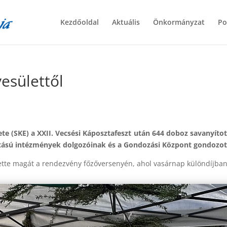
Kezdőoldal
Aktuális
Önkormányzat
Po
esülettől
e (SKE) a XXII. Vecsési Káposztafeszt után 644 doboz savanyítot
sú intézmények dolgozóinak és a Gondozási Központ gondozottjai
tte magát a rendezvény főzőversenyén, ahol vasárnap különdíjban 