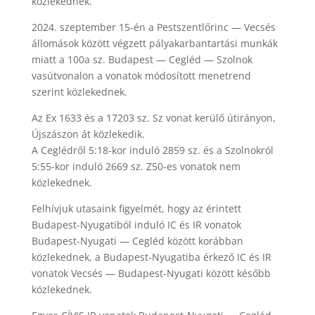
közlekednek.
2024. szeptember 15-én a Pestszentlőrinc — Vecsés
állomások között végzett pályakarbantartási munkák
miatt a 100a sz. Budapest — Cegléd — Szolnok
vasútvonalon a vonatok módosított menetrend
szerint közlekednek.
Az Ex 1633 és a 17203 sz. Sz vonat kerülő útirányon,
Újszászon át közlekedik.
A Ceglédről 5:18-kor induló 2859 sz. és a Szolnokról
5:55-kor induló 2669 sz. Z50-es vonatok nem
közlekednek.
Felhívjuk utasaink figyelmét, hogy az érintett
Budapest-Nyugatiból induló IC és IR vonatok
Budapest-Nyugati — Cegléd között korábban
közlekednek, a Budapest-Nyugatiba érkező IC és IR
vonatok Vecsés — Budapest-Nyugati között később
közlekednek.