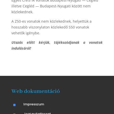
Egyes CÍVIS IR vonatok Budapest-Nyugati — Cegléd
illetve Cegléd — Budapest-Nyugati között nem
közlekednek.
A Z50-es vonatok nem közlekednek, helyettük a
hosszabb viszonylaton közlekedő S50 vonatok
vehetők igénybe.
Utazás előtt kérjük, tájékozódjanak a vonatok
indulásáról!
Web dokumentáció
^
Impresszum
Jogi nyilatkozat