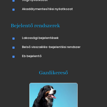
^
^
Akadálymentesítési nyilatkozat
Bejelentő rendszerek
^
Lakossági bejelentések
^
Belső visszaélés-bejelentési rendszer
^
Eb bejelentő
Gazdikereső