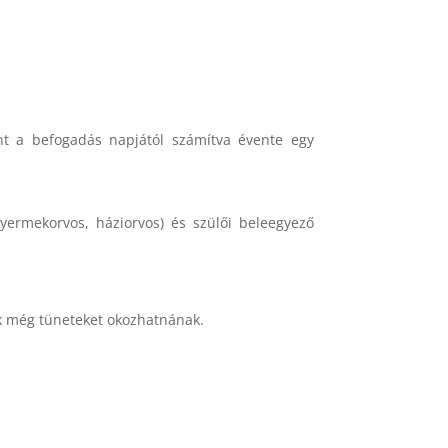
int a befogadás napjától számítva évente egy
gyermekorvos, háziorvos) és szülői beleegyező
ok még tüneteket okozhatnának.