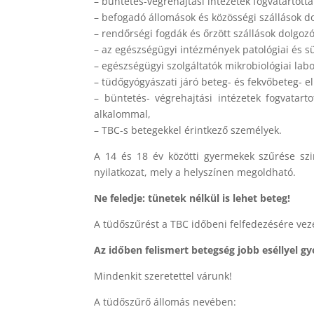
– büntetés-végrehajtási intézetek fogvatartotta
– befogadó állomások és közösségi szállások do
– rendőrségi fogdák és őrzött szállások dolgozó
– az egészségügyi intézmények patológiai és s
– egészségügyi szolgáltatók mikrobiológiai la
– tüdőgyógyászati járó beteg- és fekvőbeteg- e
– büntetés- végrehajtási intézetek fogvatar
alkalommal,
– TBC-s betegekkel érintkező személyek.
A 14 és 18 év közötti gyermekek szűrése szin
nyilatkozat, mely a helyszínen megoldható.
Ne feledje: tünetek nélkül is lehet beteg!
A tüdőszűrést a TBC időbeni felfedezésére vez
Az időben felismert betegség jobb eséllyel gy
Mindenkit szeretettel várunk!
A tüdőszűrő állomás nevében: