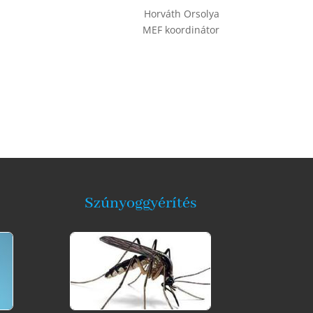
Horváth Orsolya
MEF koordinátor
Szúnyoggyérítés