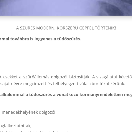
A SZŰRÉS MODERN, KORSZERŰ GÉPPEL TÖRTÉNIK!
mmal továbbra is ingyenes a tüdőszűrés.
 csekket a szűrőállomás dolgozói biztosítják. A vizsgálatot követ
 saját névre megcímzett és felbélyegzett válaszborítékot kérünk.
egy alkalommal a tüdőszűrés a vonatkozó kormányrendeletben me
li menedékhelyének dolgozói,
glalkoztatottak,