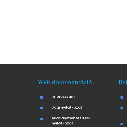
Web dokumentáció
Be
^
Impresszum
^
^
Jogi nyilatkozat
^
^
Akadálymentesítési
nyilatkozat
^