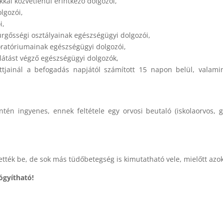
kkal közvetlenül érintkező dolgozói,
lgozói,
i,
ürgősségi osztályainak egészségügyi dolgozói,
boratóriumainak egészségügyi dolgozói,
llátást végző egészségügyi dolgozók,
tottjainál a befogadás napjától számított 15 napon belül, valam
tén ingyenes, ennek feltétele egy orvosi beutaló (iskolaorvos, 
ették be, de sok más tüdőbetegség is kimutatható vele, mielőtt az
ógyítható!