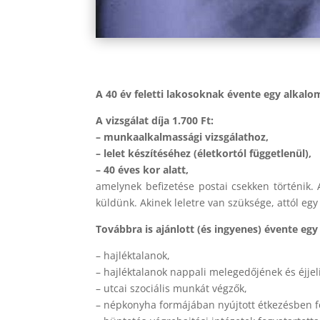
A 40 év feletti lakosoknak évente egy alkalo
A vizsgálat díja 1.700 Ft:
– munkaalkalmassági vizsgálathoz,
– lelet készítéséhez (életkortól függetlenül),
– 40 éves kor alatt,
amelynek befizetése postai csekken történik. A
küldünk. Akinek leletre van szüksége, attól egy
Továbbra is ajánlott (és ingyenes) évente 
– hajléktalanok,
– hajléktalanok nappali melegedőjének és éjje
– utcai szociális munkát végzők,
– népkonyha formájában nyújtott étkezésben fo