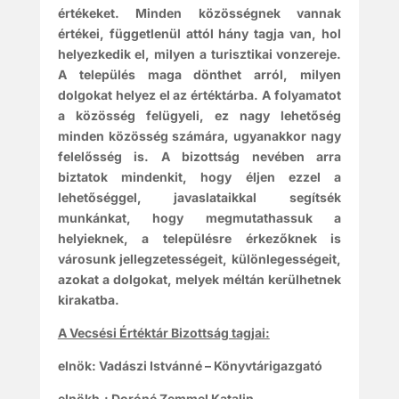
értékeket. Minden közösségnek vannak
értékei, függetlenül attól hány tagja van, hol
helyezkedik el, milyen a turisztikai vonzereje.
A település maga dönthet arról, milyen
dolgokat helyez el az értéktárba. A folyamatot
a közösség felügyeli, ez nagy lehetőség
minden közösség számára, ugyanakkor nagy
felelősség is. A bizottság nevében arra
biztatok mindenkit, hogy éljen ezzel a
lehetőséggel, javaslataikkal segítsék
munkánkat, hogy megmutathassuk a
helyieknek, a településre érkezőknek is
városunk jellegzetességeit, különlegességeit,
azokat a dolgokat, melyek méltán kerülhetnek
kirakatba.
A Vecsési Értéktár Bizottság tagjai:
elnök: Vadászi Istvánné – Könyvtárigazgató
elnökh.: Doróné Zemmel Katalin