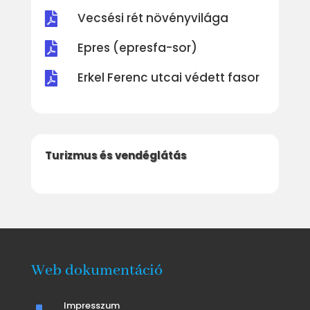
Vecsési rét növényvilága

Epres (epresfa-sor)

Erkel Ferenc utcai védett fasor

Turizmus és vendéglátás
Web dokumentáció
^
Impresszum