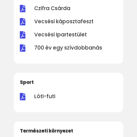
Czifra Csárda

Vecsési káposztafeszt

Vecsési Ipartestület

700 év egy szívdobbanás

Sport
Lóti-futi

Természeti környezet