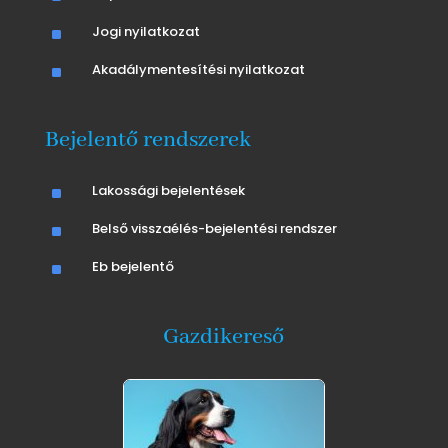
^
Jogi nyilatkozat
^
Akadálymentesítési nyilatkozat
Bejelentő rendszerek
^
Lakossági bejelentések
^
Belső visszaélés-bejelentési rendszer
^
Eb bejelentő
Gazdikereső