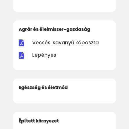
Agrár és élelmiszer-gazdaság
Vecsési savanyú káposzta

Lepényes

Egészség és életmód
Épített környezet