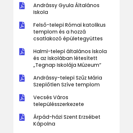
Andrássy Gyula Általános

Iskola
Felső-telepi Római katolikus

templom és a hozzá
csatlakozó épületegyüttes
Halmi-telepi általános iskola

és az iskolában létesített
„Tegnap Iskolája Múzeum”
Andrássy-telepi Szűz Mária

Szeplőtlen Szíve templom
Vecsés Város

településszerkezete
Árpád-házi Szent Erzsébet

Kápolna