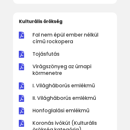
Kulturális örökség
Fal nem épül ember nélkül

című rockopera
Tojásfutás

Virágszönyeg az úrnapi

körmenetre
I. Világháborús emlékmű

II. Világháborús emlékmű

Honfoglalási emlékmű

Koronás ivókút (Kulturális

örökség kategória)