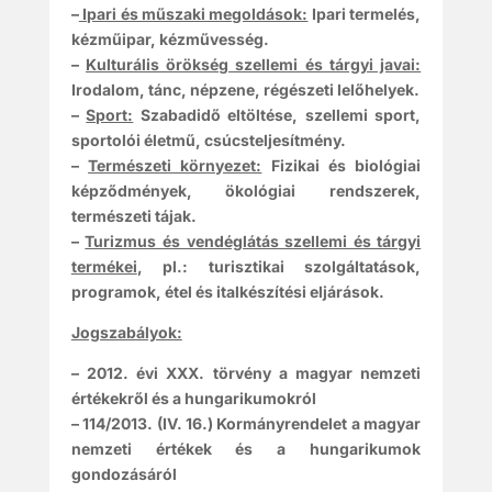
–
Ipari és műszaki megoldások:
Ipari termelés,
kézműipar, kézművesség.
–
Kulturális örökség szellemi és tárgyi javai:
Irodalom, tánc, népzene, régészeti lelőhelyek.
–
Sport:
Szabadidő eltöltése, szellemi sport,
sportolói életmű, csúcsteljesítmény.
–
Természeti környezet:
Fizikai és biológiai
képződmények, ökológiai rendszerek,
természeti tájak.
–
Turizmus és vendéglátás szellemi és tárgyi
termékei
, pl.: turisztikai szolgáltatások,
programok, étel és italkészítési eljárások.
Jogszabályok:
– 2012. évi XXX. törvény a magyar nemzeti
értékekről és a hungarikumokról
– 114/2013. (IV. 16.) Kormányrendelet a magyar
nemzeti értékek és a hungarikumok
gondozásáról