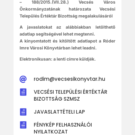
– 188/2015.(VII.28.) Vecsés Város
Önkormányzatának határozata Vecsési
Település Értéktár Bizottság megalakulásáról
A javaslatokat az alábbiakban letölthető
adatlap segítségével lehet megtenni.
A kinyomtatott és kitöltött adatlapot a Róder
Imre Városi Könyvtárban lehet leadni.
Elektronikusan: a lenti címre küldjék.
rodim@vecsesikonyvtar.hu


VECSÉSI TELEPÜLÉSI ÉRTÉKTÁR
BIZOTTSÁG SZMSZ

JAVASLATTÉTELI LAP

FÉNYKÉP FELHASZNÁLÓI
NYILATKOZAT