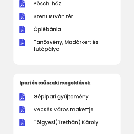
Pöschl ház

Szent István tér

Óplébánia

Tanösvény, Madárkert és

futópálya
Ipari és műszaki megoldások
Gépipari gyűjtemény

Vecsés Város makettje

Tölgyesi(Trethán) Károly
