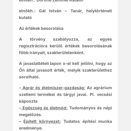
elnökh.: Gál István – Tanár, helytörténeti
kutató
Az értékek besorolása
A törvény szabályozza, az egyes
regisztrációra kerülő értékek besorolásának
főbb irányait, szakterületenként.
A javaslattételi lapon x-el kell jelölni, hogy az
Ön által javasolt érték, melyik szakterülethez
sorolható.
–
Agrár és élelmiszer-gazdaság:
Az agrárium
szellemi termékei és tárgyi javai. Pl. vecsési
káposzta
–
Egészség és életmód:
Tudományos és népi
megelőzés.
–
Épített környezet:
Tudatos építési munka
eredménye.