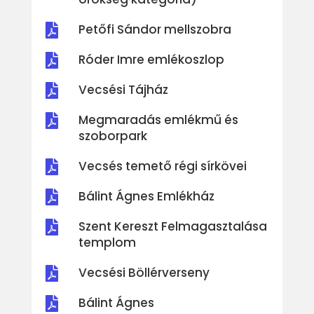
Petőfi Sándor mellszobra

Róder Imre emlékoszlop

Vecsési Tájház

Megmaradás emlékmű és

szoborpark
Vecsés temető régi sírkövei

Bálint Ágnes Emlékház

Szent Kereszt Felmagasztalása

templom
Vecsési Böllérverseny

Bálint Ágnes
