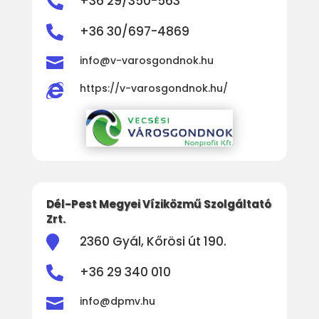
+36 29/350-563

+36 30/697-4869


info@v-varosgondnok.hu
https://v-varosgondnok.hu/

Dél-Pest Megyei Víziközmű Szolgáltató
Zrt.
2360 Gyál, Kőrösi út 190.

+36 29 340 010


info@dpmv.hu