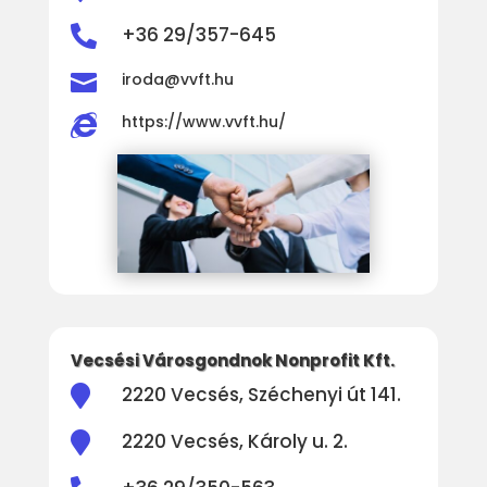
+36 29/357-645


iroda@vvft.hu
https://www.vvft.hu/

Vecsési Városgondnok Nonprofit Kft.
2220 Vecsés, Széchenyi út 141.

2220 Vecsés, Károly u. 2.
