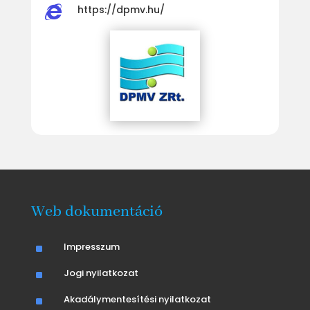
https://dpmv.hu/

Web dokumentáció
^
Impresszum
^
Jogi nyilatkozat
^
Akadálymentesítési nyilatkozat