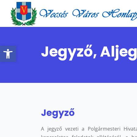
Jegyző, Alje
Eszköztár megnyitása
Jegyző
A jegyző vezeti a Polgármesteri Hiva