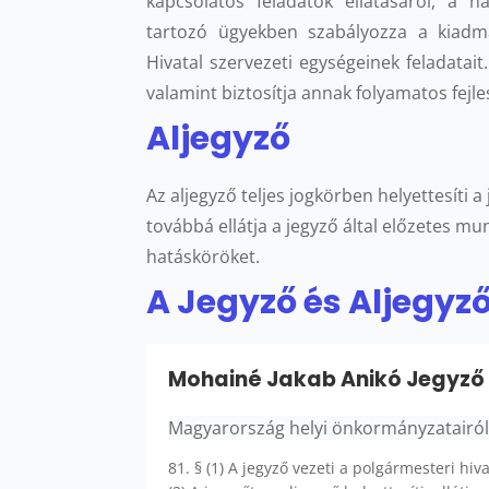
kapcsolatos feladatok ellátásáról, a h
tartozó ügyekben szabályozza a kiadm
Hivatal szervezeti egységeinek feladatait
valamint biztosítja annak folyamatos fejle
Aljegyző
Az aljegyző teljes jogkörben helyettesíti 
továbbá ellátja a jegyző által előzetes 
hatásköröket.
A Jegyző és Aljegyző
Mohainé Jakab Anikó Jegyző
Magyarország helyi önkormányzatairól 
81. § (1) A jegyző vezeti a polgármesteri hiv