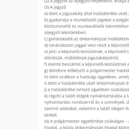
(2) A jegyzőt az aljegyző helyettesíti, ellátj
(3) A jegyző
a) dönt a jogszabály által hatáskörébe utal
b) gyakorolja a munkáltatói jogokat a polgá
köztisztviselői és munkavállalói tekintetéb
aljegyző tekintetében;
c) gondoskodik az önkormányzat működésével
d) tanácskozási joggal vesz részt a képviselő
e) jelzi a képviselő-testületnek, a képvisel
döntésük, működésük jogszabálysértő;
f) évente beszámol a képviselő-testületnek 
g) döntésre előkészíti a polgármester hatás
h) dönt azokban a hatósági ügyekben, amely
i) dönt a hatáskörébe utalt önkormányzati 
j) a hatáskörébe tartozó ügyekben szabályo
k) rögzíti a talált dolgok nyilvántartásába a
nyilvántartási rendszerről és a személyek, d
szerinti adatokat, valamint a talált idegen 
azokat.
(4) A polgármester egyetértése szükséges –
hivatal, a közös önkormányzati hivatal közti