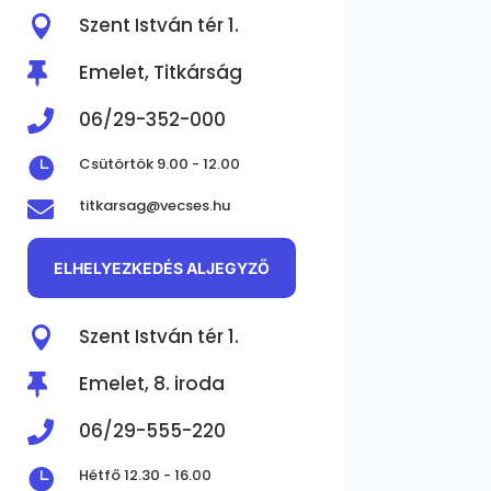

Szent István tér 1.
Emelet, Titkárság

06/29-352-000


Csütörtök 9.00 - 12.00
titkarsag@vecses.hu

ELHELYEZKEDÉS ALJEGYZŐ

Szent István tér 1.
Emelet, 8. iroda

06/29-555-220


Hétfő 12.30 - 16.00