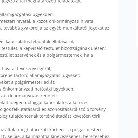
a a jegyző által meghatározott feladatokat.
t államigazgatási ügyekben;
rmesteri hivatal, a közös önkormányzati hivatal
en, továbbá gyakorolja az egyéb munkáltatói jogokat az
 kapcsolatos feladatok ellátásáról;
-testület, a képviselő-testület bizottságának ülésén;
ő-testület szervének és a polgármesternek, ha a
a hivatal tevékenységéről;
körébe tartozó államigazgatási ügyeket;
eket a polgármester ad át;
és önkormányzati hatósági ügyekben;
zza a kiadmányozás rendjét;
 talált idegen dologgal kapcsolatos a körözési
olgok felkutatásáról és azonosításáról szóló törvény
dolog tulajdonosnak történő átadást követően törli
 az általa meghatározott körben – a polgármesteri
sztviselője, alkalmazottja kinevezéséhez, bérezéséhez,