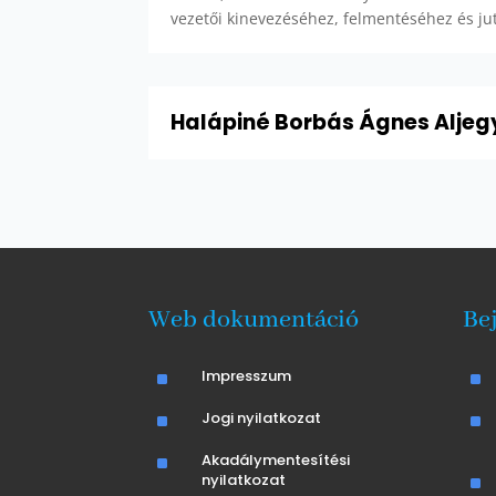
vezetői kinevezéséhez, felmentéséhez és j
Halápiné Borbás Ágnes Aljeg
Web dokumentáció
Be
^
Impresszum
^
^
Jogi nyilatkozat
^
^
Akadálymentesítési
nyilatkozat
^