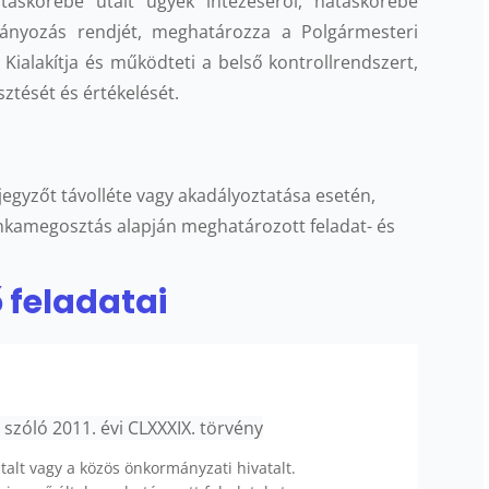
atáskörébe utalt ügyek intézéséről, hatáskörébe
ányozás rendjét, meghatározza a Polgármesteri
. Kialakítja és működteti a belső kontrollrendszert,
sztését és értékelését.
a jegyzőt távolléte vagy akadályoztatása esetén,
munkamegosztás alapján meghatározott feladat- és
 feladatai
szóló 2011. évi CLXXXIX. törvény
atalt vagy a közös önkormányzati hivatalt.