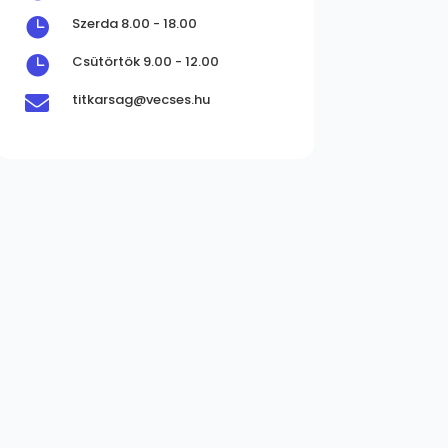

Szerda 8.00 - 18.00

Csütörtök 9.00 - 12.00
titkarsag@vecses.hu
