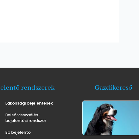
jelentő rendszerek
Gazdikereső
Lakossági bejelentések
Belső visszaélés-
bejelentési rendszer
Eb bejelentő