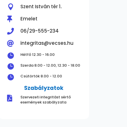

Szent István tér 1.
Emelet

06/29-555-234

integritas@vecses.hu


Hétfő 12.30 - 16.00

Szerda 8.00 - 12.00, 12.30 - 18.00

Csütörtök 8.00 - 12.00
Szabályzatok
Szervezeti integritást sértő

események szabályzata