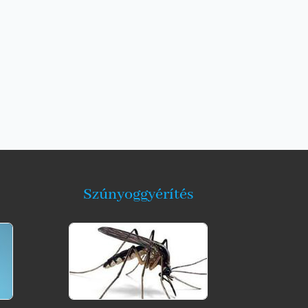
Szúnyoggyérítés